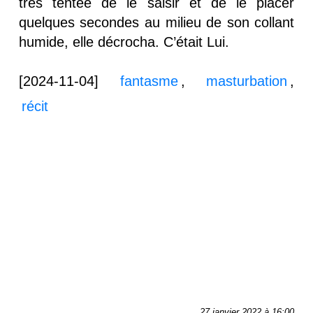
très tentée de le saisir et de le placer
quelques secondes au milieu de son collant
humide, elle décrocha. C’était Lui.
[2024-11-04]
fantasme
,
masturbation
,
récit
27 janvier 2022 à 16:00