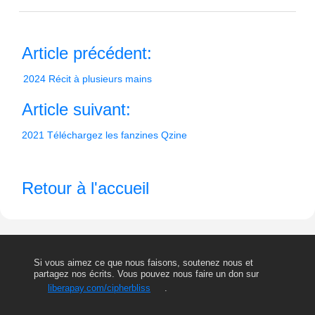
Article précédent:
2024 Récit à plusieurs mains
Article suivant:
2021 Téléchargez les fanzines Qzine
Retour à l'accueil
Si vous aimez ce que nous faisons, soutenez nous et
partagez nos écrits. Vous pouvez nous faire un don sur
liberapay.com/cipherbliss
.