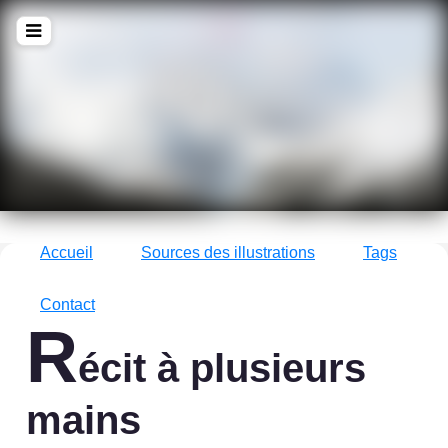
!Q
zine
La culture avec un grand !Q
Accueil
Sources des illustrations
Tags
Contact
R
écit à plusieurs
mains