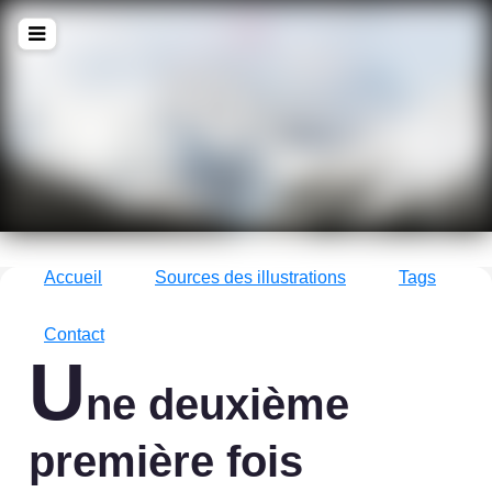
!Q
zine
La culture avec un grand !Q
Accueil
Sources des illustrations
Tags
Contact
U
ne deuxième
première fois