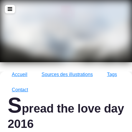
!Q
zine
La culture avec un grand !Q
Accueil
Sources des illustrations
Tags
Contact
S
pread the love day
2016