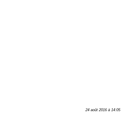
24 août 2016 à 14:05
Tags:
homosexualité
yaoi
STLD