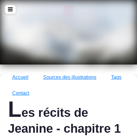
!Q
zine
La culture avec un grand !Q
Accueil
Sources des illustrations
Tags
Contact
L
es récits de
Jeanine - chapitre 1