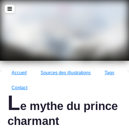
!Q
zine
La culture avec un grand !Q
Accueil
Sources des illustrations
Tags
Contact
L
e mythe du prince
charmant