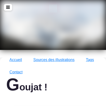
!Q
zine
La culture avec un grand !Q
Accueil
Sources des illustrations
Tags
Contact
G
oujat !