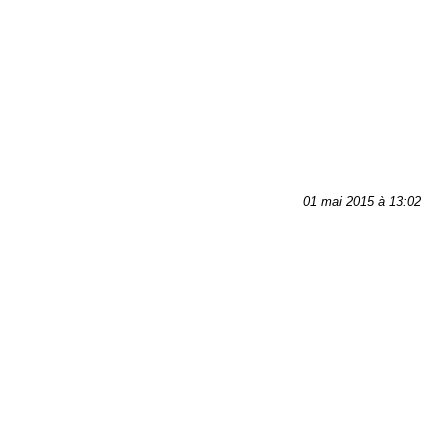
01 mai 2015 à 13:02
Tags:
fanart
wonder woman
dessin
illustration
Articles liés