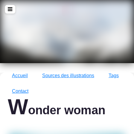
!Q
zine
La culture avec un grand !Q
Accueil
Sources des illustrations
Tags
Contact
W
onder woman