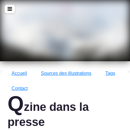
!Q
zine
La culture avec un grand !Q
Accueil
Sources des illustrations
Tags
Contact
Q
zine dans la
presse