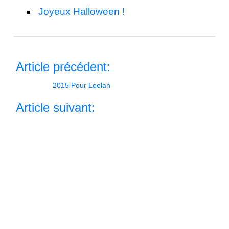
Joyeux Halloween !
Article précédent:
2015 Pour Leelah
Article suivant:
2015 Nico Robin
Retour à l'accueil
Si vous aimez ce que nous faisons, soutenez nous et
partagez nos écrits. Vous pouvez nous faire un don sur