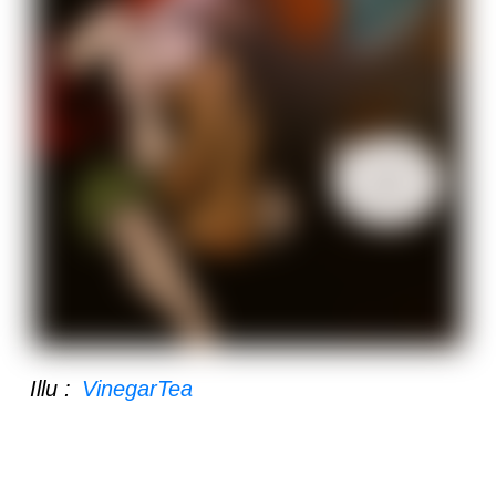
Illu :
VinegarTea