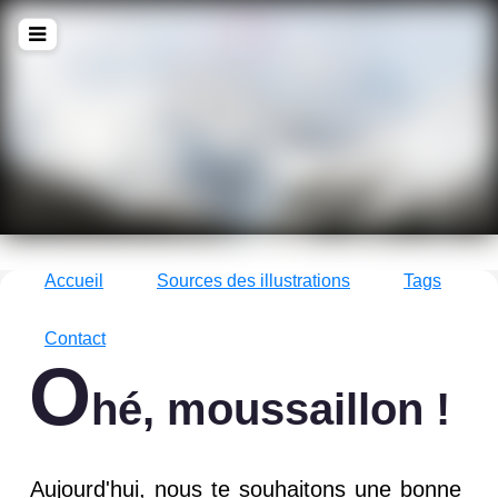
!Q
zine
La culture avec un grand !Q
Accueil
Sources des illustrations
Tags
Contact
O
hé, moussaillon !
Aujourd'hui, nous te souhaitons une bonne