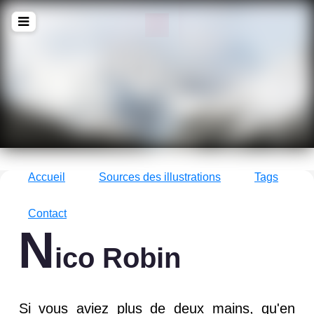
!Q
zine
La culture avec un grand !Q
Accueil
Sources des illustrations
Tags
Contact
N
ico Robin
Si vous aviez plus de deux mains, qu'en