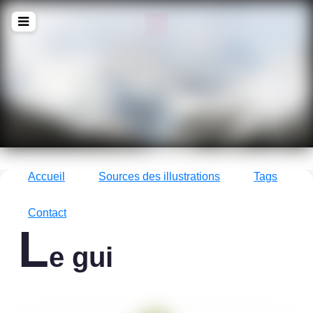
!Q
zine
La culture avec un grand !Q
Accueil
Sources des illustrations
Tags
Contact
L
e gui