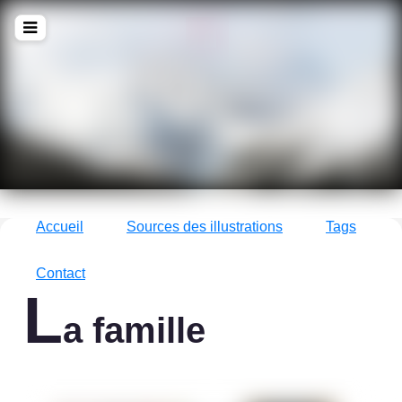
!Q
zine
La culture avec un grand !Q
Accueil
Sources des illustrations
Tags
Contact
L
a famille