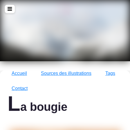
!Q
zine
La culture avec un grand !Q
Accueil
Sources des illustrations
Tags
Contact
L
a bougie