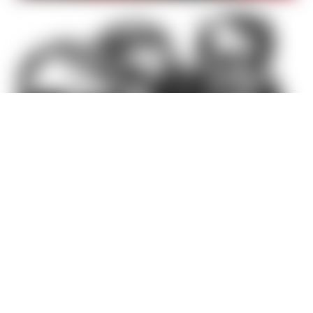
———————————————————
—————————————————–La
semaine suivante, après divers péripéties,
nous nous sommes retrouvés à Epitanime !
Merci encore à tous ! On espère un jour voir
débarquer une bonne âme qui se dévouera