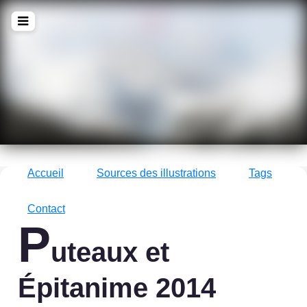
!Q
zine
La culture avec un grand !Q
Accueil
Sources des illustrations
Tags
Contact
P
uteaux et
Épitanime 2014