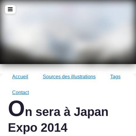
!Q
zine
La culture avec un grand !Q
Accueil
Sources des illustrations
Tags
Contact
O
n sera à Japan
Expo 2014