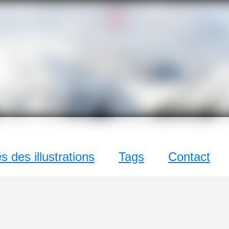
!Q
zine
c un grand !Q
 des illustrations
Tags
Contact