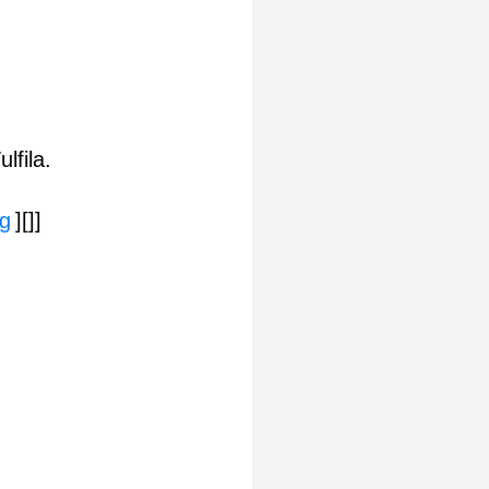
lfila.
pg
][]]