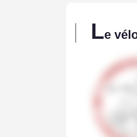
L
e vél