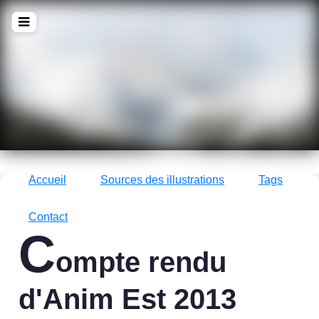
!Q
zine
La culture avec un grand !Q
Accueil
Sources des illustrations
Tags
Contact
C
ompte rendu
d'Anim Est 2013