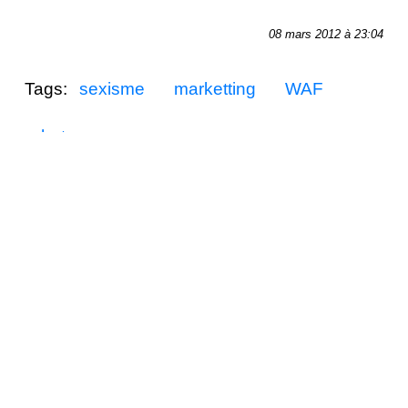
08 mars 2012 à 23:04
Tags:
sexisme
marketting
WAF
chat
Articles liés
Les récits de Jeanine - chapitre
13
Martine en été
Sensations matinales