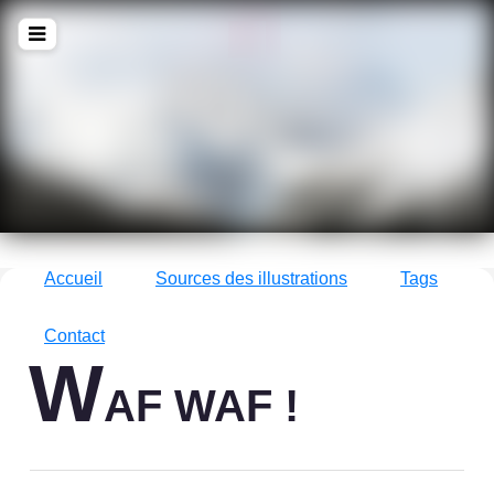
!Q
zine
La culture avec un grand !Q
Accueil
Sources des illustrations
Tags
Contact
W
AF WAF !