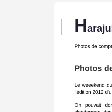
H
araj
Photos de compt
Photos d
Le weeekend du 
l'édition 2012 d
On pouvait don
slenderman, des c