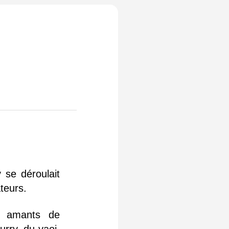
se déroulait
teurs.
es amants de
urry, du yaoi,