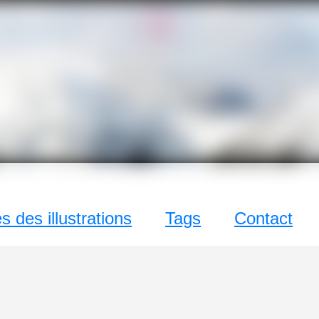
!Q
zine
c un grand !Q
 des illustrations
Tags
Contact