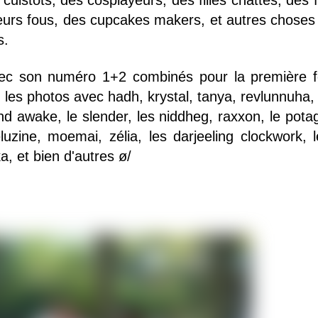
eurs fous, des cupcakes makers, et autres choses 
s.
vec son numéro 1+2 combinés pour la première foi
 les photos avec hadh, krystal, tanya, revlunnuha, l
end awake, le slender, les niddheg, raxxon, le pot
uzine, moemai, zélia, les darjeeling clockwork, l
, et bien d'autres ø/