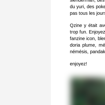
du yuri, des pok
pas tous les jour
Qzine y était a
trop fun. Enjoyez
fanzine icon, bl
doria plume, mél
némésis, pandaka
enjoyez!