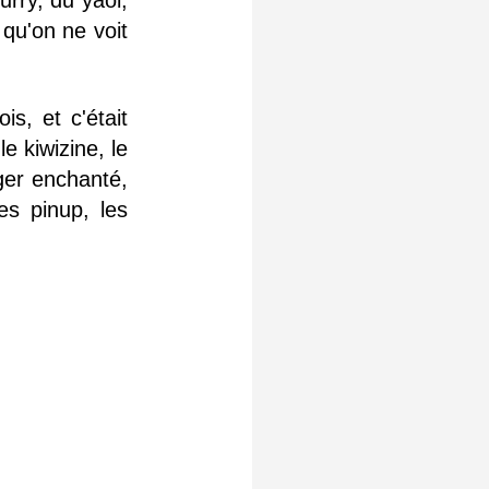
qu'on ne voit
s, et c'était
e kiwizine, le
ager enchanté,
es pinup, les