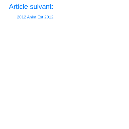
Article suivant:
2012 Anim Est 2012
Retour à l'accueil
Si vous aimez ce que nous faisons, soutenez nous et
partagez nos écrits. Vous pouvez nous faire un don sur
liberapay.com/cipherbliss
.
Accueil
Sources des illustrations
Tags
Contact