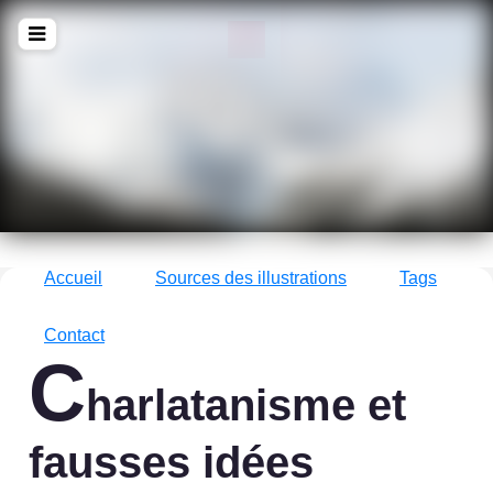
!Q
zine
La culture avec un grand !Q
Accueil
Sources des illustrations
Tags
Contact
C
harlatanisme et
fausses idées